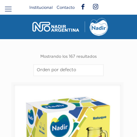
Institucional
Contacto
Mostrando los 167 resultados
ALMACENAMIENTO Y PREPARACIÓN
COPAS
HORNEAR Y SERVIR
JARRAS Y TARROS
PACKS
PLATOS Y TAZAS