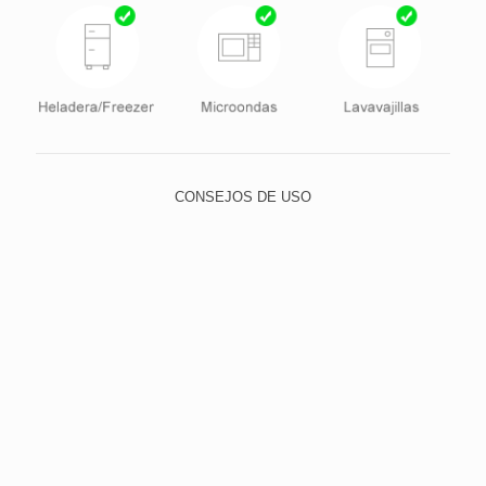
CONSEJOS DE USO
Para lavar, utilice el lado suave de la esponja y elija un
detergente neutro, evitando abrasivos, como lana de
acero y polvos o limpiadores con alto contenido de
sodio. Esto evita que los pequeños rasguños con el
tiempo dejan el cristal quebradizo y opaco.
Para limpiar la suciedad más difícil, poner agua tibia