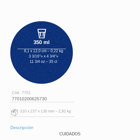
350 ml
8,1 x 12,0 cm – 0,22 kg
3 3/16″» x 4 3/4″»
11 3/4 oz – 35 cl
Cód.: 7701
77010200625730
310 x 237 x 136 mm – 2,92 kg
Descripción
CUIDADOS