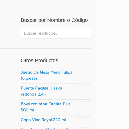
Buscar por Nombre o Código
Para lav
acero
Otros Productos
Para li
Juego De Mesa Menú Tulipa
16 piezas
No 
Fuente Facilita Clásica
redonda 2,4 l
Bowl con tapa Facilita Plus
500 ml
El 
Copa Vino Royal 320 ml.
brusco