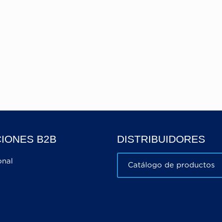
o tanto, retire la pieza del horno caliente y apoyarla e
tes de la prepararación para darle el tiempo suficient
rese de que el recipiente refractario no sufra golpes 
utilice objetos cortantes, como cuchillos o tenedores. 
IONES B2B
DISTRIBUIDORES
onal
Catálogo de productos