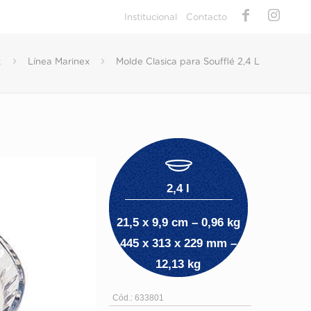
Institucional
Contacto
x
Línea Marinex
Molde Clasica para Soufflé 2,4 L
2,4 l
21,5 x 9,9 cm – 0,96 kg
445 x 313 x 229 mm –
12,13 kg
Cód.: 633801