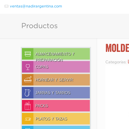
ventas@nadirargentina.com
Productos
Molde
ALMACENAMIENTO Y
PREPARACIÓN
Categorías:
COPAS
HORNEAR Y SERVIR
JARRAS Y TARROS
PACKS
PLATOS Y TAZAS