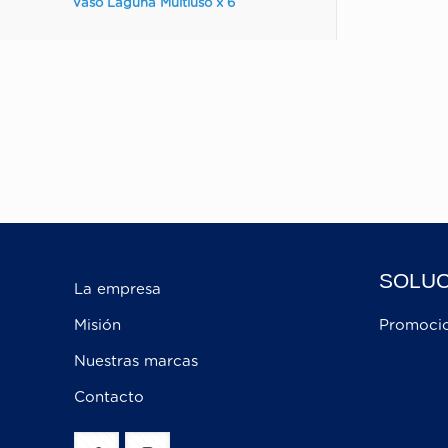
Vaso Laguna Multiuso x 6
Por l
an
Asegú
SOLUC
La empresa
Misión
Promoci
Nuestras marcas
Contacto