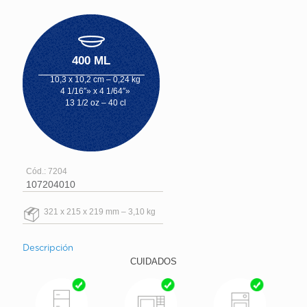
400 ML
10,3 x 10,2 cm – 0,24 kg
4 1/16″» x 4 1/64″»
13 1/2 oz – 40 cl
Cód.: 7204
107204010
321 x 215 x 219 mm – 3,10 kg
Descripción
CUIDADOS