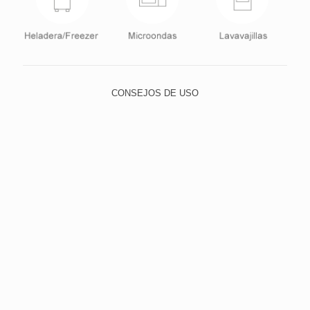
CONSEJOS DE USO
Para lavar, utilice el lado suave de la esponja y elija un
detergente neutro, evitando abrasivos, como lana de
acero y polvos o limpiadores con alto contenido de
sodio. Esto evita que los pequeños rasguños con el
tiempo dejan el cristal quebradizo y opaco.
Para limpiar la suciedad más difícil, poner agua tibia
con un detergente suave y dejar en remojo durante un