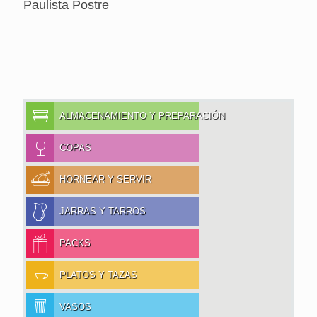
Paulista Postre
ALMACENAMIENTO Y PREPARACIÓN
COPAS
HORNEAR Y SERVIR
JARRAS Y TARROS
PACKS
PLATOS Y TAZAS
VASOS