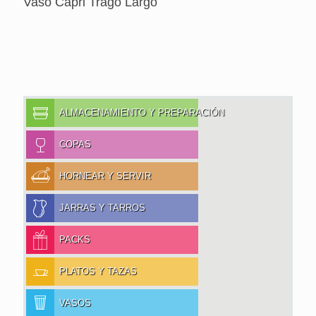
Vaso Capri Trago Largo
ALMACENAMIENTO Y PREPARACIÓN
COPAS
HORNEAR Y SERVIR
JARRAS Y TARROS
PACKS
PLATOS Y TAZAS
VASOS