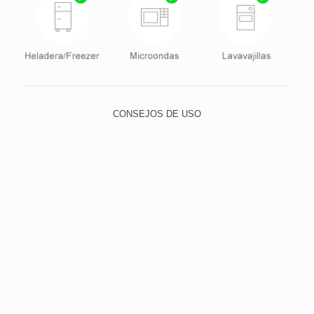
CONSEJOS DE USO
Para lavar, utilice el lado suave de la esponja y elija un
detergente neutro, evitando abrasivos, como lana de
acero y polvos o limpiadores con alto contenido de
sodio. Esto evita que los pequeños rasguños con el
tiempo dejan el cristal quebradizo y opaco.
Para limpiar la suciedad más difícil, poner agua tibia