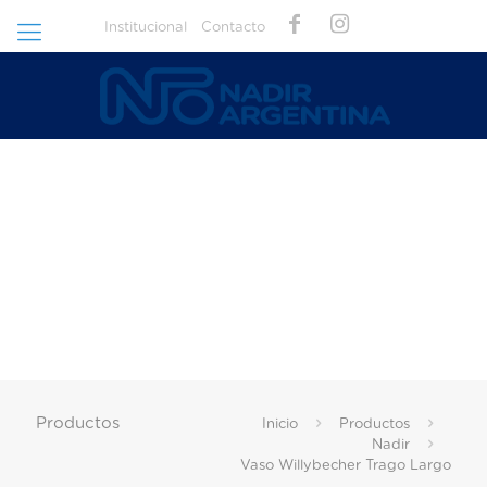
Institucional
Contacto
Productos
Inicio
Productos
Nadir
Vaso Willybecher Trago Largo