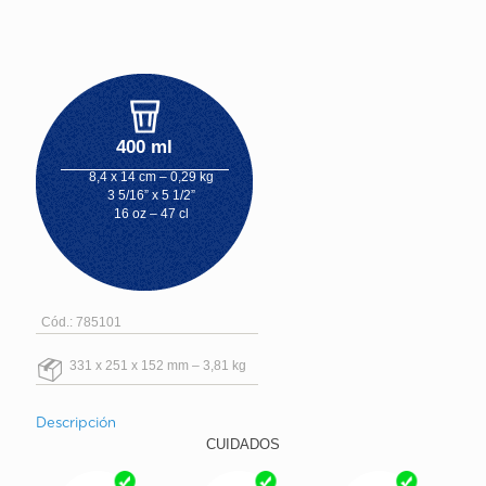
400 ml
8,4 x 14 cm – 0,29 kg
3 5/16” x 5 1/2”
16 oz – 47 cl
Cód.: 785101
331 x 251 x 152 mm – 3,81 kg
Descripción
CUIDADOS