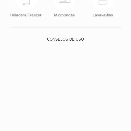
CONSEJOS DE USO
Para lavar, utilice el lado suave de la esponja y elija un
detergente neutro, evitando abrasivos, como lana de
acero y polvos o limpiadores con alto contenido de
sodio. Esto evita que los pequeños rasguños con el
tiempo dejan el cristal quebradizo y opaco.
Para limpiar la suciedad más difícil, poner agua tibia
con un detergente suave y dejar en remojo durante un