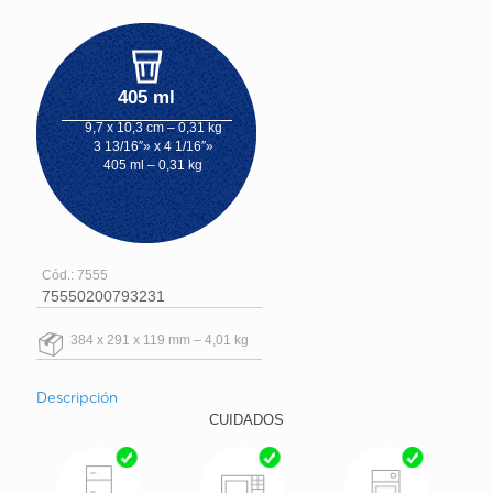
405 ml
9,7 x 10,3 cm – 0,31 kg
3 13/16″» x 4 1/16″»
405 ml – 0,31 kg
Cód.: 7555
75550200793231
384 x 291 x 119 mm – 4,01 kg
Descripción
CUIDADOS