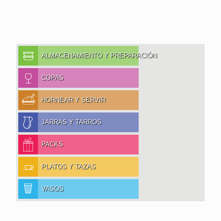
ALMACENAMIENTO Y PREPARACIÓN
COPAS
HORNEAR Y SERVIR
JARRAS Y TARROS
PACKS
PLATOS Y TAZAS
VASOS