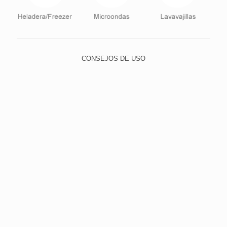
CONSEJOS DE USO
Para lavar, utilice el lado suave de la esponja y elija un
detergente neutro, evitando abrasivos, como lana de
acero y polvos o limpiadores con alto contenido de
sodio. Esto evita que los pequeños rasguños con el
tiempo dejan el cristal quebradizo y opaco.
Para limpiar la suciedad más difícil, poner agua tibia
con un detergente suave y dejar en remojo durante un
tiempo. Luego lavar con el lado suave de la esponja.