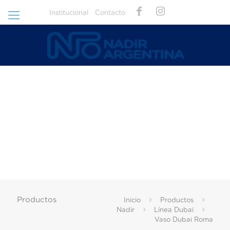
Institucional
Contacto
Productos
Inicio
Productos
Nadir
Línea Dubai
Vaso Dubai Roma