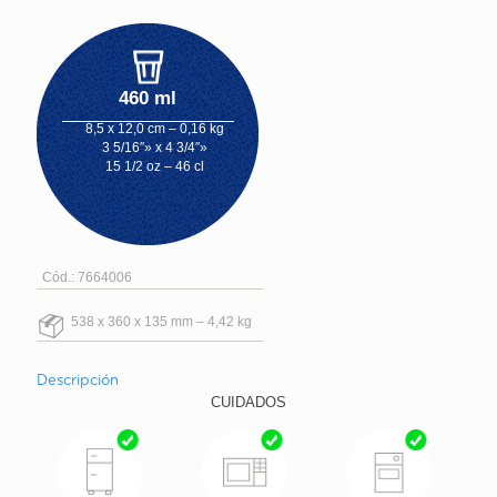
460 ml
8,5 x 12,0 cm – 0,16 kg
3 5/16″» x 4 3/4″»
15 1/2 oz – 46 cl
Cód.: 7664006
538 x 360 x 135 mm – 4,42 kg
Descripción
CUIDADOS