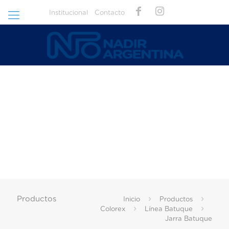
Institucional
Contacto
Productos
Inicio
Productos
Colorex
Línea Batuque
Jarra Batuque