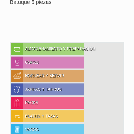
Batuque 5 piezas
ALMACENAMIENTO Y PREPARACIÓN
COPAS
HORNEAR Y SERVIR
JARRAS Y TARROS
PACKS
PLATOS Y TAZAS
VASOS