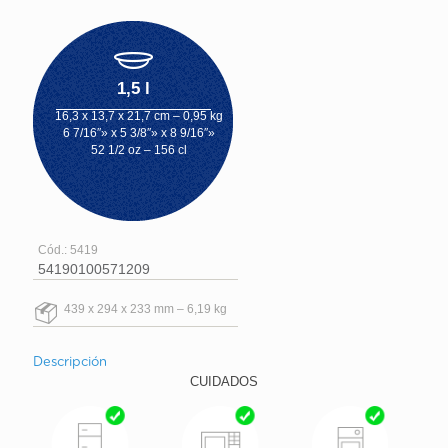
1,5 l
16,3 x 13,7 x 21,7 cm – 0,95 kg
6 7/16″» x 5 3/8″» x 8 9/16″»
52 1/2 oz – 156 cl
Cód.: 5419
54190100571209
439 x 294 x 233 mm – 6,19 kg
Descripción
CUIDADOS