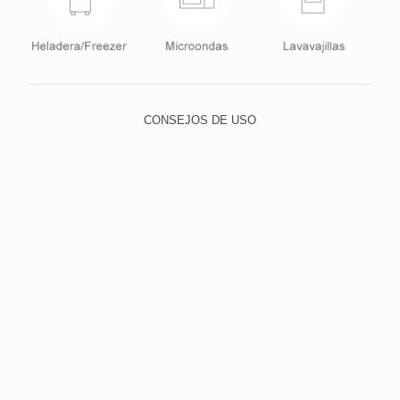
CONSEJOS DE USO
Para lavar, utilice el lado suave de la esponja y elija un
detergente neutro, evitando abrasivos, como lana de
acero y polvos o limpiadores con alto contenido de
sodio. Esto evita que los pequeños rasguños con el
tiempo dejan el cristal quebradizo y opaco.
Para limpiar la suciedad más difícil, poner agua tibia
con un detergente suave y dejar en remojo durante un