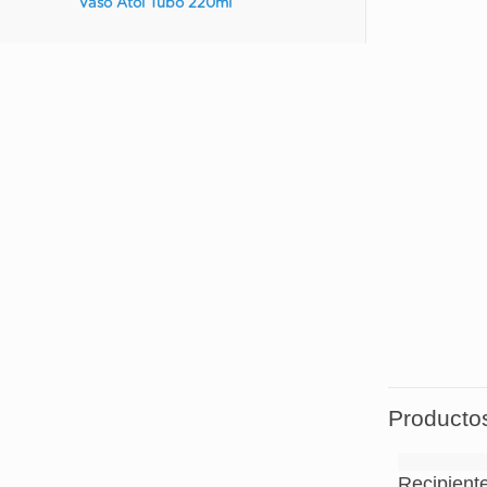
Vaso Atol Tubo 220ml
No 
El 
brusco
Por l
an
Asegú
Producto
Recipient