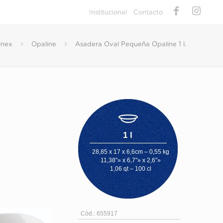
Institucional
Contacto
inex
Opaline
Asadera Oval Pequeña Opaline 1 l.
1 l
28,85 x 17 x 6,6cm – 0,55 kg
11,38″» x 6,7″» x 2,6″»
1,06 qt – 100 cl
Cód.: 655917