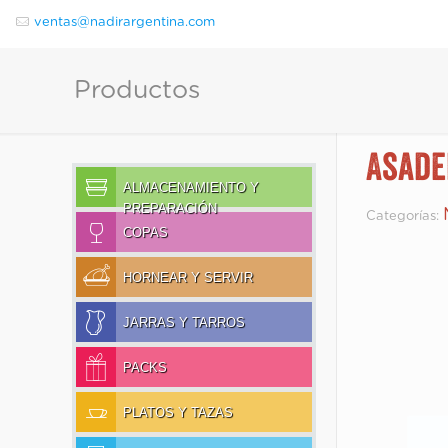
ventas@nadirargentina.com
Productos
Asade
ALMACENAMIENTO Y
PREPARACIÓN
Categorías:
COPAS
HORNEAR Y SERVIR
JARRAS Y TARROS
PACKS
PLATOS Y TAZAS