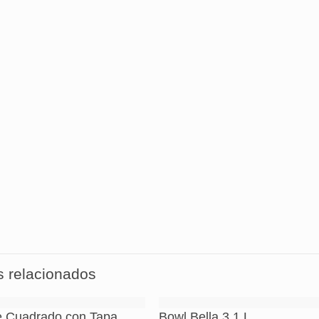
exponga directamente sobre la llama de la hornalla, an
parrillas.
calentamiento y el enfriamiento se debe hacer gradua
s. El vidrio refractario se expande poco a poco con el
o tanto, retire la pieza del horno caliente y apoyarla e
tes de la prepararación para darle el tiempo suficient
rese de que el recipiente refractario no sufra golpes 
utilice objetos cortantes, como cuchillos o tenedores. 
s relacionados
e Cuadrado con Tapa
Bowl Bella 3,1 L