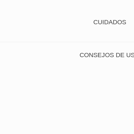
CUIDADOS
CONSEJOS DE U
ar, utilice el lado suave de la esponja y elija un dete
 y polvos o limpiadores con alto contenido de sodio. 
tiempo dejan el cristal quebr
mpiar la suciedad más difícil, poner agua tibia con un
tiempo. Luego lavar con el lado su