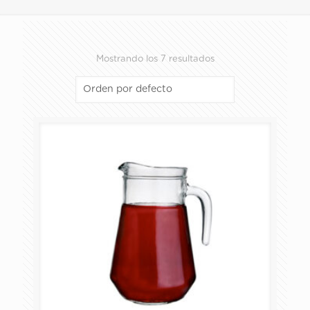
Mostrando los 7 resultados
ALMACENAMIENTO Y PREPARACIÓN
COPAS
HORNEAR Y SERVIR
JARRAS Y TARROS
PACKS
PLATOS Y TAZAS
VASOS