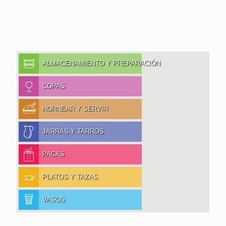
ALMACENAMIENTO Y PREPARACIÓN
COPAS
HORNEAR Y SERVIR
JARRAS Y TARROS
PACKS
PLATOS Y TAZAS
VASOS