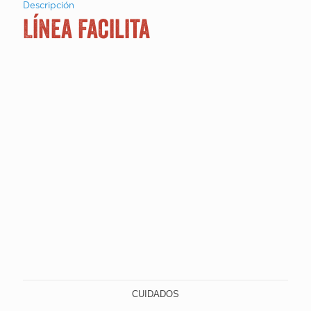
Descripción
Línea Facilita
Marinex Facilita ofrece modernidad, practicidad
y versatilidad al consumidor. Con un surtido de
productos único en almacenamiento se
posiciona como líder en el rubro. La línea de
almacenamiento con tapa plástica ocupa un
espacio destacado en el mercado, con
productos únicos que cuidan la salud del
consumidor, ya que el vidrio es un material 100%
higiénico, no toma olor y no mancha. Además,
todas las tapas de plástico son libres de
Bisfenol-A (BPA).
CUIDADOS