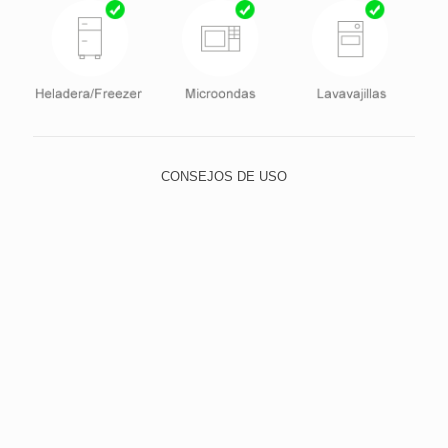
CONSEJOS DE USO
Para lavar, utilice el lado suave de la esponja y elija un
detergente neutro, evitando abrasivos, como lana de
acero y polvos o limpiadores con alto contenido de
sodio. Esto evita que los pequeños rasguños con el
tiempo dejan el cristal quebradizo y opaco.
Para limpiar la suciedad más difícil, poner agua tibia