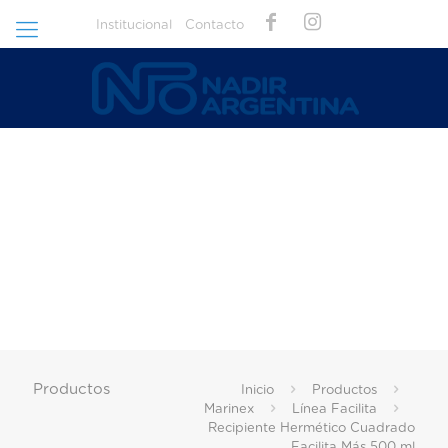
Institucional
Contacto
Productos
Inicio
Productos
Marinex
Línea Facilita
Recipiente Hermético Cuadrado
Facilita Más 500 ml