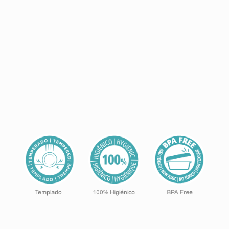
Asegúrese de que el recipiente refractario no sufra
golpes mecánicos, tales como caídas y golpes, y no
utilice objetos cortantes, como cuchillos o tenedores.
Elija utensilios de silicona o madera.