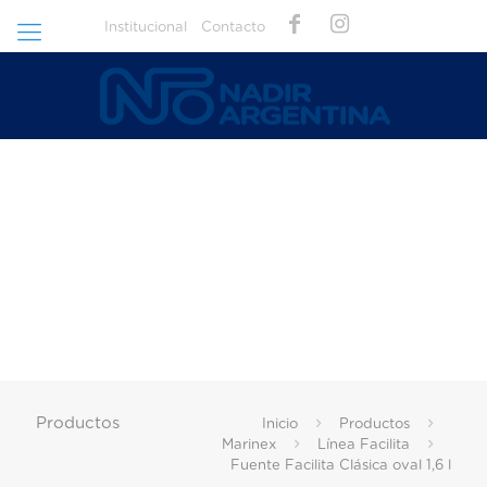
Institucional
Contacto
Productos
Inicio
Productos
Marinex
Línea Facilita
Fuente Facilita Clásica oval 1,6 l