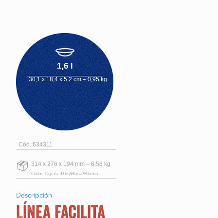
1,6 l
30,1 x 18,4 x 5,2 cm – 0,95 kg
Cód.:634311
314 x 276 x 194 mm – 6,58 kg
Color Tapas: Gris/Rosa/Blanco
Descripción
Línea Facilita