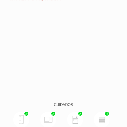
Marinex Facilita ofrece modernidad, practicidad
y versatilidad al consumidor. Con un surtido de
productos único en almacenamiento se
posiciona como líder en el rubro. La línea de
almacenamiento con tapa plástica ocupa un
espacio destacado en el mercado, con
productos únicos que cuidan la salud del
consumidor, ya que el vidrio es un material 100%
higiénico, no toma olor y no mancha. Además,
todas las tapas de plástico son libres de
Bisfenol-A (BPA).
CUIDADOS