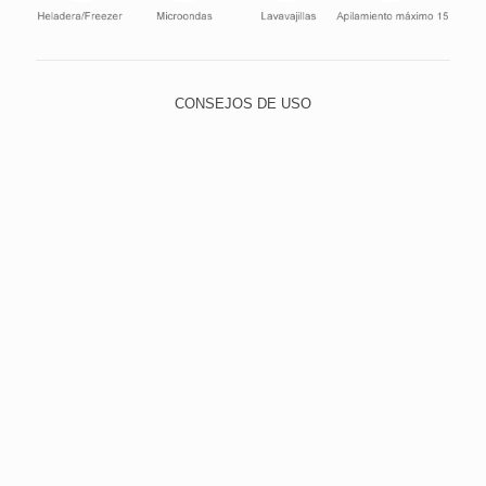
CONSEJOS DE USO
Para lavar, utilice el lado suave de la esponja y elija un
detergente neutro, evitando abrasivos, como lana de
acero y polvos o limpiadores con alto contenido de
sodio. Esto evita que los pequeños rasguños con el
tiempo dejan el cristal quebradizo y opaco.
Para limpiar la suciedad más difícil, poner agua tibia
con un detergente suave y dejar en remojo durante un
tiempo. Luego lavar con el lado suave de la esponja.