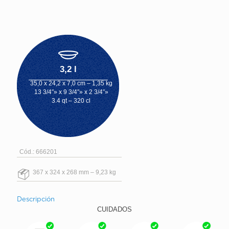
3,2 l
35,0 x 24,2 x 7,0 cm – 1,35 kg
13 3/4″» x 9 3/4″» x 2 3/4″»
3.4 qt – 320 cl
Cód.: 666201
367 x 324 x 268 mm – 9,23 kg
Descripción
CUIDADOS