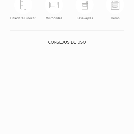
CONSEJOS DE USO
Para lavar, utilice el lado suave de la esponja y elija un
detergente neutro, evitando abrasivos, como lana de
acero y polvos o limpiadores con alto contenido de
sodio. Esto evita que los pequeños rasguños con el
tiempo dejan el cristal quebradizo y opaco.
Para limpiar la suciedad más difícil, poner agua tibia
con un detergente suave y dejar en remojo durante un