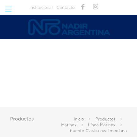
Institucional
Contacto
Productos
Inicio
Productos
Marinex
Línea Marinex
Fuente Clasica oval mediana