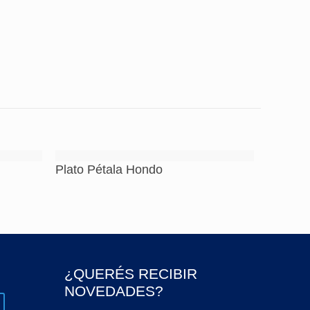
en generar astillas o grietas en las piezas.
ntensa fricción de cubiertos y otros accesorios
suras en las piezas.
Plato Pétala Hondo
¿QUERÉS RECIBIR
NOVEDADES?