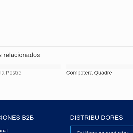
choques mecánicos, tales como golpes y caídas que pued
l riesgo con el uso de objetos afilados. Atención a la i
de cocina, que pueden causar microfi
s relacionados
la Postre
Compotera Quadre
IONES B2B
DISTRIBUIDORES
onal