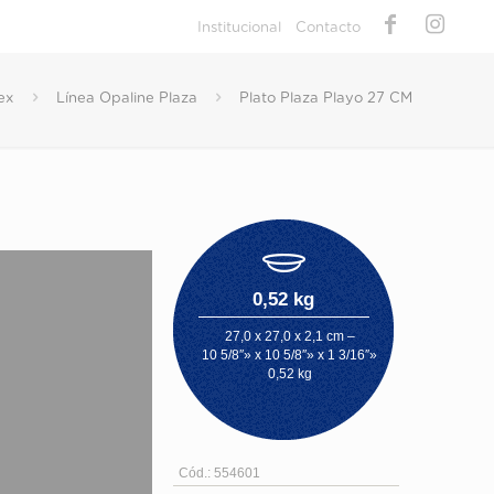
Institucional
Contacto
ex
Línea Opaline Plaza
Plato Plaza Playo 27 CM
0,52 kg
27,0 x 27,0 x 2,1 cm –
10 5/8″» x 10 5/8″» x 1 3/16″»
0,52 kg
Cód.: 554601