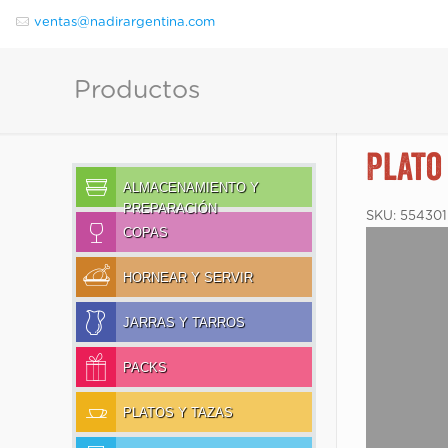
ventas@nadirargentina.com
Productos
Plato
ALMACENAMIENTO Y
PREPARACIÓN
SKU:
554301
COPAS
HORNEAR Y SERVIR
JARRAS Y TARROS
PACKS
PLATOS Y TAZAS