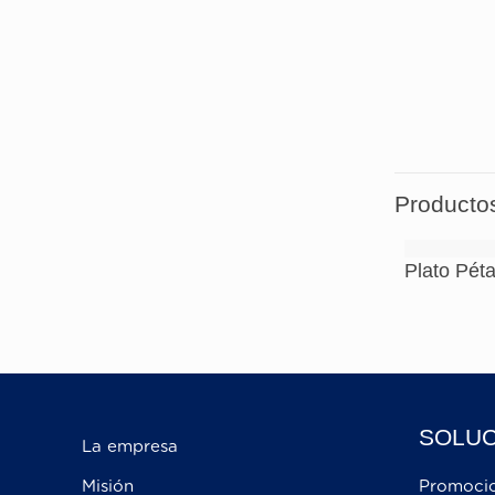
Evite 
Evite e
Producto
Plato Péta
SOLUC
La empresa
Misión
Promoci