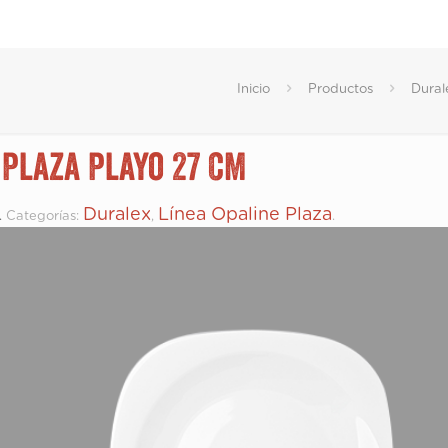
Inicio
Productos
Dural
 Plaza Playo 27 CM
Duralex
Línea Opaline Plaza
.
Categorías:
,
.