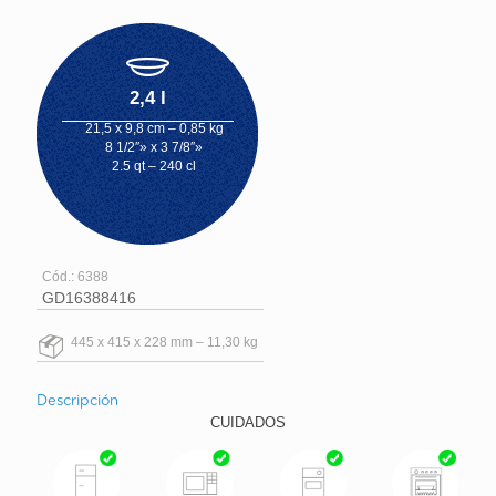
2,4 l
21,5 x 9,8 cm – 0,85 kg
8 1/2″» x 3 7/8″»
2.5 qt – 240 cl
Cód.: 6388
GD16388416
445 x 415 x 228 mm – 11,30 kg
Descripción
CUIDADOS