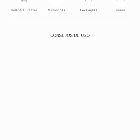
CONSEJOS DE USO
Para lavar, utilice el lado suave de la esponja y elija un
detergente neutro, evitando abrasivos, como lana de
acero y polvos o limpiadores con alto contenido de
sodio. Esto evita que los pequeños rasguños con el
tiempo dejan el cristal quebradizo y opaco.
Para limpiar la suciedad más difícil, poner agua tibia
con un detergente suave y dejar en remojo durante un
tiempo. Luego lavar con el lado suave de la esponja.