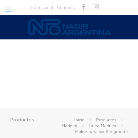
Institucional
Contacto
Productos
Inicio
Productos
Marinex
Línea Marinex
Molde para soufflé grande