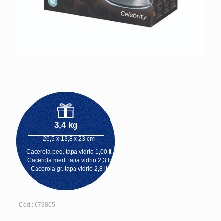
3,4 kg
26,5 x 13,8 x 23 cm
Cacerola peq. tapa vidrio 1,00 lt
Cacerola med. tapa vidrio 2,3 lt
Cacerola gr. tapa vidrio 2,8 lt
Cód.: 673805