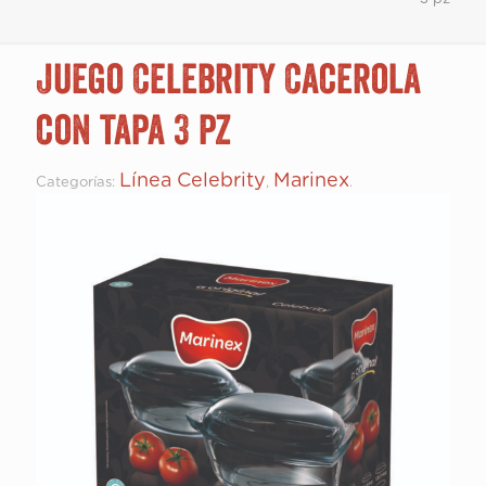
Juego Celebrity Cacerola
con tapa 3 pz
Línea Celebrity
Marinex
Categorías:
,
.