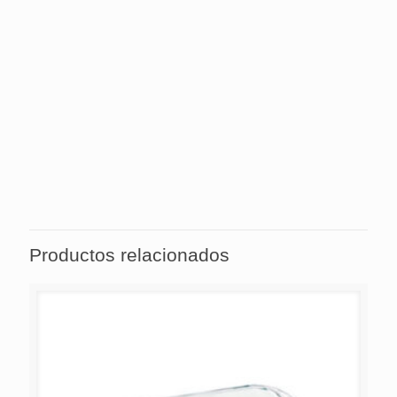
la superficie fría o precalentada del horno antes de la
prepararación para darle el tiempo suficiente para
adaptarse a la nueva temperatura.
Asegúrese de que el recipiente refractario no sufra
golpes mecánicos, tales como caídas y golpes, y no
utilice objetos cortantes, como cuchillos o tenedores.
Elija utensilios de silicona o madera.
Productos relacionados