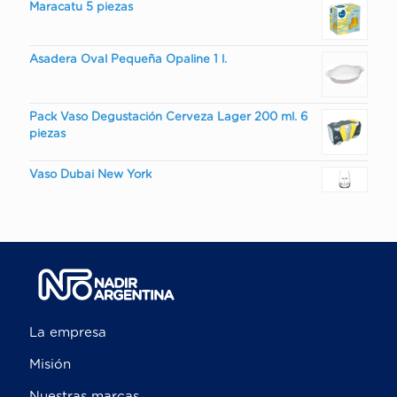
Maracatu 5 piezas
Asadera Oval Pequeña Opaline 1 l.
Pack Vaso Degustación Cerveza Lager 200 ml. 6
piezas
Vaso Dubai New York
La empresa
Misión
Nuestras marcas