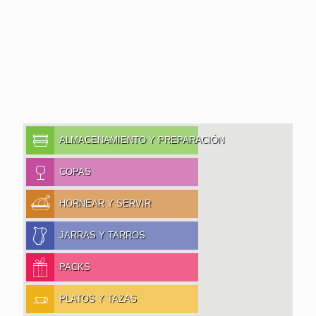
a la intensa fricción de cubiertos y otros accesorios de
cocina, que pueden causar microfisuras en las piezas.
ALMACENAMIENTO Y PREPARACIÓN
COPAS
HORNEAR Y SERVIR
JARRAS Y TARROS
PACKS
PLATOS Y TAZAS