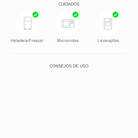
CUIDADOS
CONSEJOS DE USO
Para lavar, utilice el lado suave de la esponja y elija un
detergente neutro, evitando abrasivos, como lana de
acero y polvos o limpiadores con alto contenido de
sodio. Esto evita que los pequeños rasguños con el
tiempo dejan el cristal quebradizo y opaco.