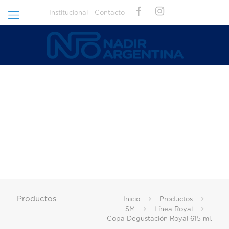
Institucional
Contacto
Productos
Inicio
Productos
SM
Línea Royal
Copa Degustación Royal 615 ml.