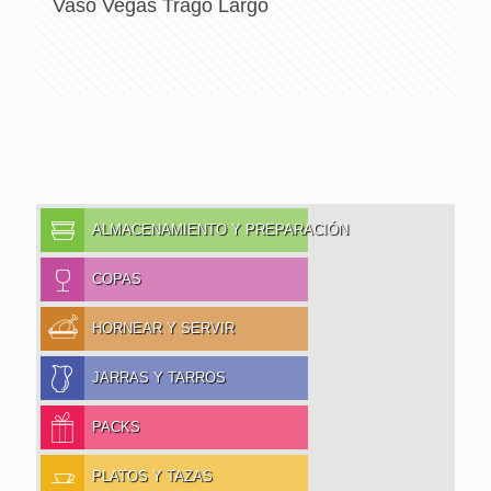
Vaso Vegas Trago Largo
ALMACENAMIENTO Y PREPARACIÓN
COPAS
HORNEAR Y SERVIR
JARRAS Y TARROS
PACKS
PLATOS Y TAZAS