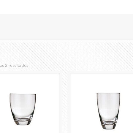
ALMACENAMIENTO Y
os 2 resultados
PREPARACIÓN
COPAS
HORNEAR Y SERVIR
JARRAS Y TARROS
PACKS
PLATOS Y TAZAS