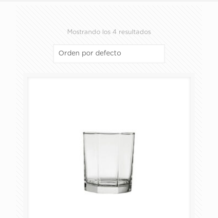
Mostrando los 4 resultados
ALMACENAMIENTO Y PREPARACIÓN
COPAS
HORNEAR Y SERVIR
JARRAS Y TARROS
PACKS
PLATOS Y TAZAS
VASOS