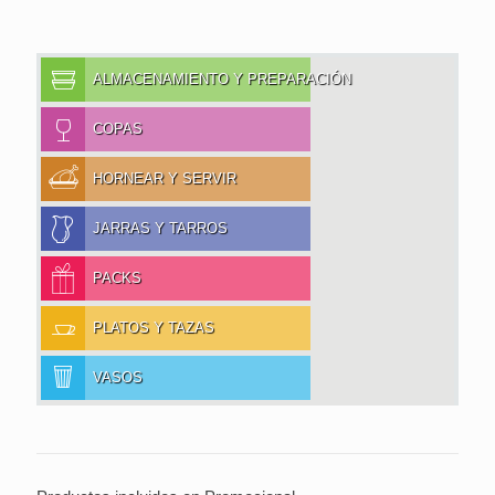
ALMACENAMIENTO Y PREPARACIÓN
COPAS
HORNEAR Y SERVIR
JARRAS Y TARROS
PACKS
PLATOS Y TAZAS
VASOS